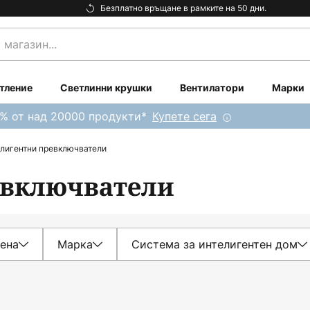
Безплатно връщане в рамките на 50 дни.
тление
Светлинни крушки
Вентилатори
Марки
0% от над 20000 продукти*
Купете сега
лигентни превключватели
евключватели
ена
Марка
Система за интелигентен дом