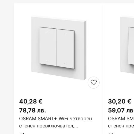
40,28 €
30,20 €
78,78 лв.
59,07 лв
OSRAM SMART+ WiFi четворен
OSRAM SMA
стенен превключвател,
стенен пр
акумулатор, бял, матов
акумулатор