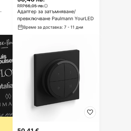
RRP
66,05 лв.
Адаптер за затъмняване/
превключване Paulmann YourLED
Време за доставка: 7 - 11 дни
50,41 €