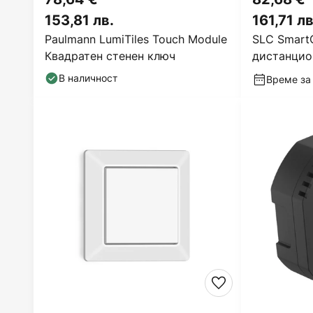
153,81 лв.
161,71 лв
Paulmann LumiTiles Touch Module
SLC Smart
Квадратен стенен ключ
дистанцио
RGB RGBW
В наличност
Време за 