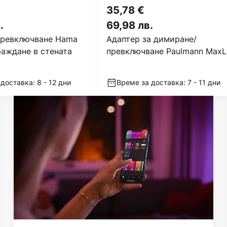
35,78 €
.
69,98 лв.
превключване Hama
Адаптер за димиране/
граждане в стената
превключване Paulmann MaxL
ZigBee 3.0
доставка: 8 - 12 дни
Време за доставка: 7 - 11 дни