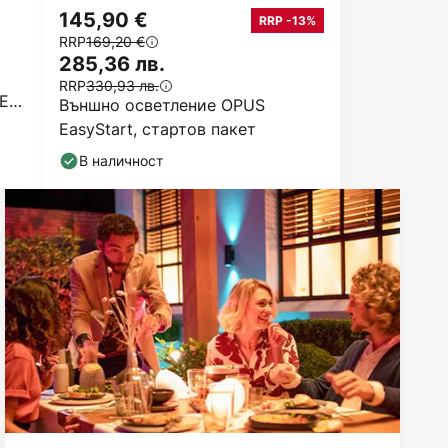
145,90 €
RRP -13%
RRP
169,20 €
285,36 лв.
RRP
330,93 лв.
ED,
Външно осветление OPUS
EasyStart, стартов пакет
В наличност