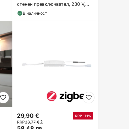
стенен превключвател, 230 V,
бял, матов
В наличност
29,90 €
RRP -11%
RRP
33,77 €
58,48 лв.