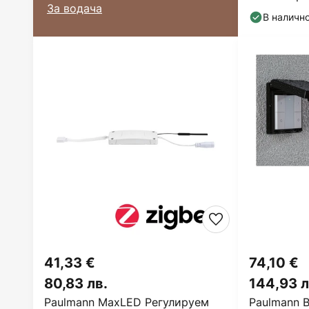
За водача
бял, матов
В наличн
41,33 €
74,10 €
80,83 лв.
144,93 л
Paulmann MaxLED Регулируем
Paulmann 