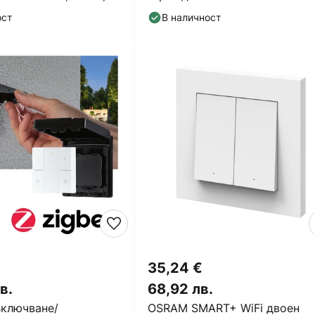
ост
В наличност
35,24 €
в.
68,92 лв.
Включване/
OSRAM SMART+ WiFi двоен