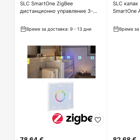
SLC SmartOne ZigBee
SLC капак
дистанционно управление 3-
SmartOne 
канално моно
Време за доставка: 9 - 13 дни
Време за 
78,64 €
82,68 €