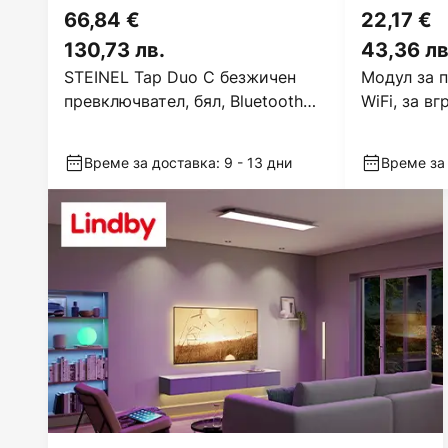
66,84 €
22,17 €
130,73 лв.
43,36 лв
STEINEL Tap Duo C безжичен
Модул за 
превключвател, бял, Bluetooth
WiFi, за в
Mesh
Време за доставка: 9 - 13 дни
Време за 