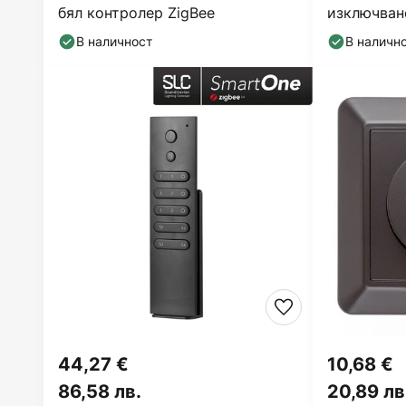
бял контролер ZigBee
изключван
Външен сте
В наличност
В наличн
44,27 €
10,68 €
86,58 лв.
20,89 лв