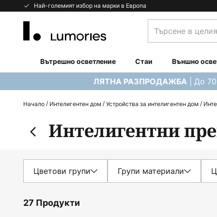
Прескачане
Най-големият избор на марки в Европа
към
Търсене
съдържанието
в
целия
магазин...
Вътрешно осветление
Стаи
Външно осве
| До 7
ЛЯТНА РАЗПРОДАЖБА
Начало
Интелигентен дом
Устройства за интелигентен дом
Инте
Интелигентни пр
Цветови групи
Групи материали
Ц
27 Продукти