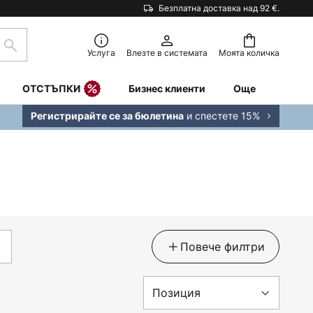
Безплатна доставка над 92 €.
Търсене
Услуга
Влезте в системата
Моята количка
ОТСТЪПКИ
Бизнес клиенти
Още
и спестете 15%
Регистрирайте се за бюлетина
Повече филтри