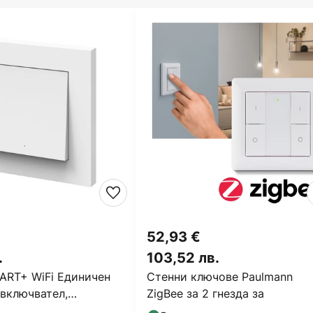
52,93 €
.
103,52 лв.
RT+ WiFi Единичен
Стенни ключове Paulmann
евключвател,
ZigBee за 2 гнезда за
, бял, матов