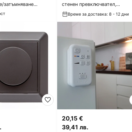
е/затъмняване
стенен превключвател,
нен ключ, ZigBee
акумулатор, бял, матов
ост
Време за доставка: 8 - 12 дни
20,15 €
.
39,41 лв.