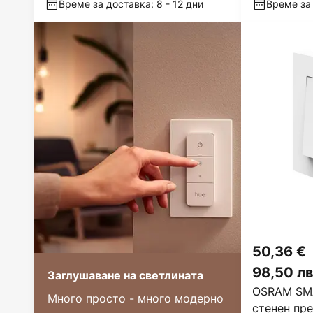
Време за доставка: 8 - 12 дни
Време за 
50,36 €
98,50 лв
Заглушаване на светлината
OSRAM SMA
Много просто - много модерно
стенен пре