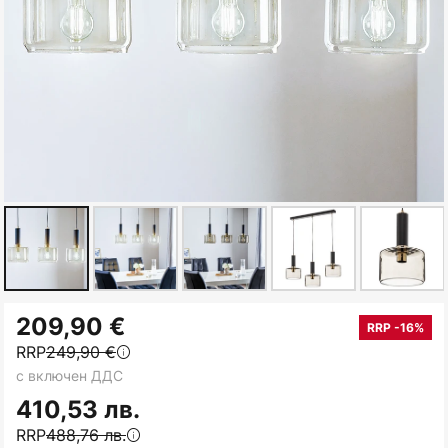
Преминете
209,90 €
към
RRP -16%
RRP
249,90 €
началото
с включен ДДС
на
галерия
410,53 лв.
със
RRP
488,76 лв.