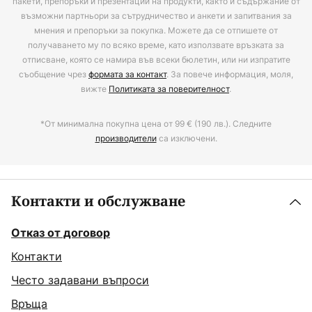
пакети, препоръки и презентации на продукти, както и съдържание от
възможни партньори за сътрудничество и анкети и запитвания за
мнения и препоръки за покупка. Можете да се отпишете от
получаването му по всяко време, като използвате връзката за
отписване, която се намира във всеки бюлетин, или ни изпратите
съобщение чрез
формата за контакт
. За повече информация, моля,
вижте
Политиката за поверителност
.
*От минимална покупна цена от 99 € (190 лв.). Следните
производители
са изключени.
Контакти и обслужване
Отказ от договор
Контакти
Често задавани въпроси
Връща