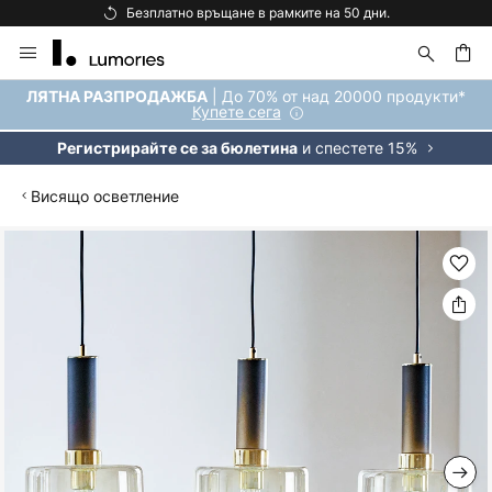
Безплатно връщане в рамките на 50 дни.
Прескачане
към
съдържанието
ене
| До 70% от над 20000 продукти*
ЛЯТНА РАЗПРОДАЖБА
Купете сега
и спестете 15%
Регистрирайте се за бюлетина
Висящо осветление
Преминете
към
края
на
галерията
на
изображенията