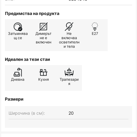
Предимства на продукта
Затъмнява
Димерът
Не
E27
щ се
не е
включва
включен
осветителн
и тела
Идеален за тези стаи
Дневна
Кухня
Трапезари
я
Размери
Широчина (в см):
20