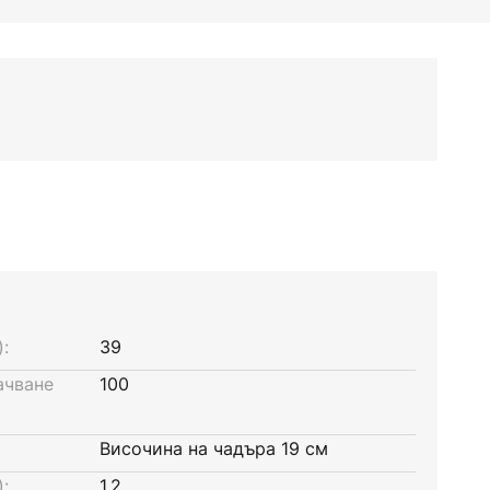
:
39
ачване
100
Височина на чадъра 19 см
:
1,2