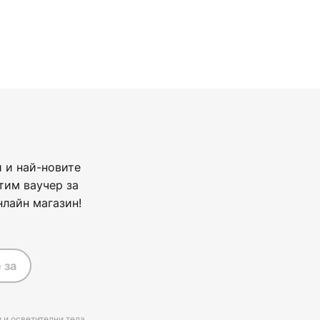
 и най-новите
тим ваучер за
нлайн магазин!
 за
 и осветителни тела,