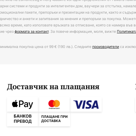
арни системи и продукти за интелигентен дом, ваучери за отстъпка, намал
омоционални пакети, препоръки и презентации на продукти, както и съдъ
дничество и анкети и запитвания за мнения и препоръки за покупка. Может
всяко време, като използвате връзката за отписване, която се намира във в
ние чрез
формата за контакт
. За повече информация, моля, вижте
Политикат
минимална покупна цена от 99 € (190 лв.). Следните
производители
са изклю
Доставчик на плащания