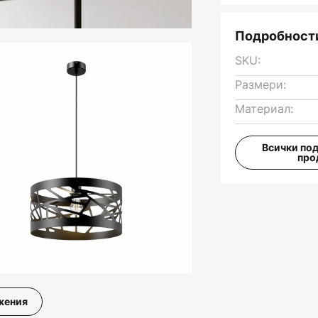
Подробности
SKU:
Размери:
Материал:
Всички по
про
жения