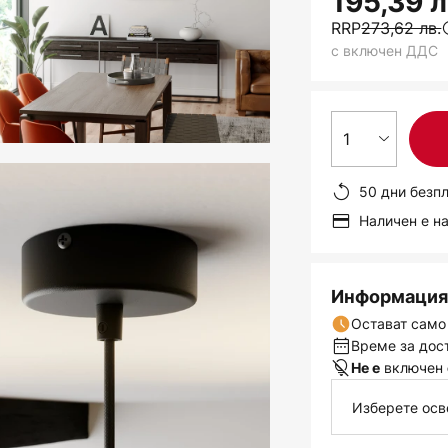
195,39 л
RRP
273,62 лв.
с включен ДДС
1
50 дни безп
Наличен е н
Информация 
Остават само
Време за дост
включен
Не е
Изберете осв