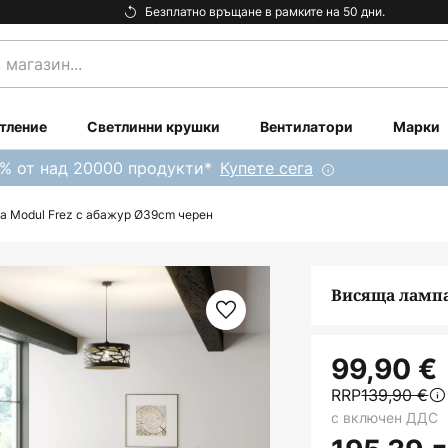
Безплатно връщане в рамките на 50 дни.
тление
Светлинни крушки
Вентилатори
Марки
0% от над 20000 продукти*
Купете сега
а Modul Frez с абажур Ø39cm черен
Висяща лампа
99,90 €
RRP
139,90 €
с включен ДДС