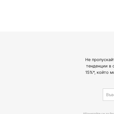
Не пропускай
тенденции в 
15%*, който м
Абонирайте се за бю