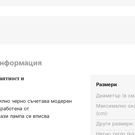
информация
антност и
Размери
Диаметър (в см)
илно черно съчетава модерен
Максимално ок
работена от
(cm):
ази лампа се вписва
било то в хола, кухнята или
Други размери:
ма я превръщат в акцент,
Нетно тегло (kg)