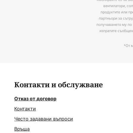
вентилатори, сол
продуктите или пр
партньори за сътру
получаването му по 
изпратите съобще
*От 
Контакти и обслужване
Отказ от договор
Контакти
Често задавани въпроси
Връща