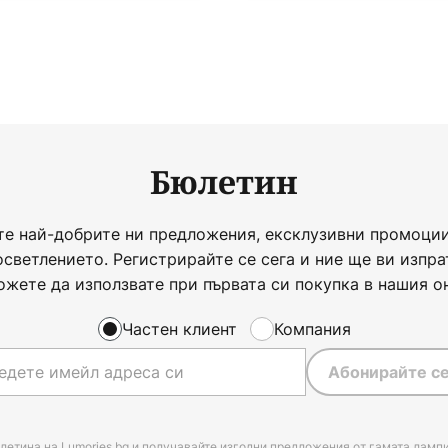
Бюлетин
те най-добрите ни предложения, ексклузивни промоции
осветлението. Регистрирайте се сега и ние ще ви изпра
ожете да използвате при първата си покупка в нашия о
Частен клиент
Компания
Абонирайте се
летина на Lumories.bg и получавайте изгодни предложения от гамата лампи