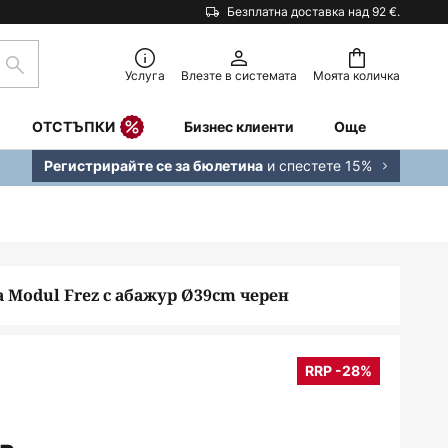
Безплатна доставка над 92 €.
Търсене
Услуга
Влезте в системата
Моята количка
ОТСТЪПКИ
Бизнес клиенти
Още
и спестете 15%
Регистрирайте се за бюлетина
 Modul Frez с абажур Ø39cm черен
RRP -28%