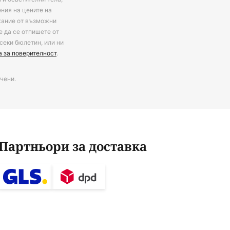
ения на цените на
ржание от възможни
е да се отпишете от
секи бюлетин, или ни
а за поверителност
.
чени.
Партньори за доставка