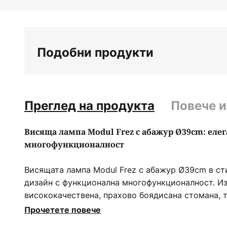
Преминете
към
началото
на
Подобни продукти
галерия
със
снимки
Преглед на продукта
Повече 
Висяща лампа Modul Frez с абажур Ø39cm: елег
многофункционалност
Висящата лампа Modul Frez с абажур Ø39cm в ст
дизайн с функционална многофункционалност. Из
висококачествена, прахово боядисана стомана, т
безпроблемно в различни интериорни концепции, 
Прочетете повече
трапезарията. Ясните линии и вечната цветова га