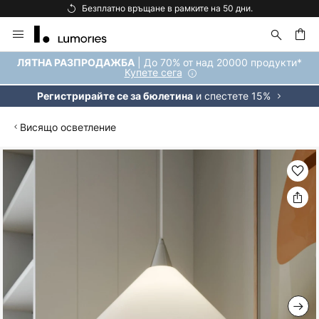
Безплатно връщане в рамките на 50 дни.
Прескачане
към
съдържанието
ене
| До 70% от над 20000 продукти*
ЛЯТНА РАЗПРОДАЖБА
Купете сега
и спестете 15%
Регистрирайте се за бюлетина
Висящо осветление
Преминете
към
края
на
галерията
на
изображенията