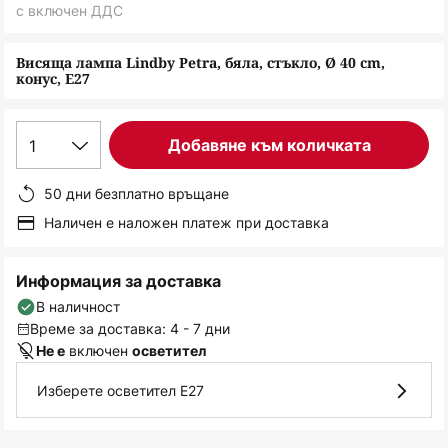
снимки
с включен ДДС
Висяща лампа Lindby Petra, бяла, стъкло, Ø 40 cm,
конус, E27
1
Добавяне към количката
50 дни безплатно връщане
Наличен е наложен платеж при доставка
Информация за доставка
В наличност
Време за доставка: 4 - 7 дни
включен
Не е
осветител
Изберете осветител E27