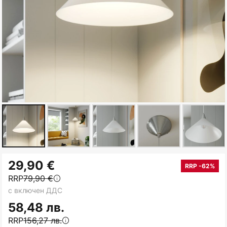
Преминете
29,90 €
към
RRP -62%
RRP
79,90 €
началото
с включен ДДС
на
галерия
58,48 лв.
със
RRP
156,27 лв.