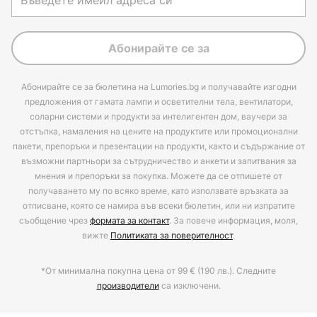
Абонирайте се за
Абонирайте се за бюлетина на Lumories.bg и получавайте изгодни
предложения от гамата лампи и осветителни тела, вентилатори,
соларни системи и продукти за интелигентен дом, ваучери за
отстъпка, намаления на цените на продуктите или промоционални
пакети, препоръки и презентации на продукти, както и съдържание от
възможни партньори за сътрудничество и анкети и запитвания за
мнения и препоръки за покупка. Можете да се отпишете от
получаването му по всяко време, като използвате връзката за
отписване, която се намира във всеки бюлетин, или ни изпратите
съобщение чрез
формата за контакт
. За повече информация, моля,
вижте
Политиката за поверителност
.
*От минимална покупна цена от 99 € (190 лв.). Следните
производители
са изключени.