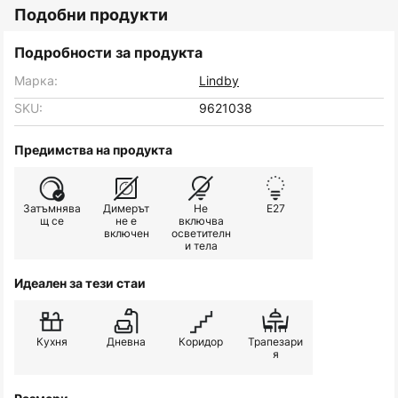
Подобни продукти
Подробности за продукта
Марка:
Lindby
SKU:
9621038
Предимства на продукта
Затъмнява
Димерът
Не
E27
щ се
не е
включва
включен
осветителн
и тела
Идеален за тези стаи
Кухня
Дневна
Коридор
Трапезари
я