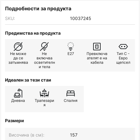
Подробности за продукта
SKU:
10037245
Предимства на продукта
Не може
Не
E27
Превключв
Тип C -
да се
включва
ателят е на
Евро
затъмнява
осветителн
кабела
щепсел
и тела
Идеален за тези стаи
Дневна
Трапезари
Спалня
я
Размери
Височина (в см):
157