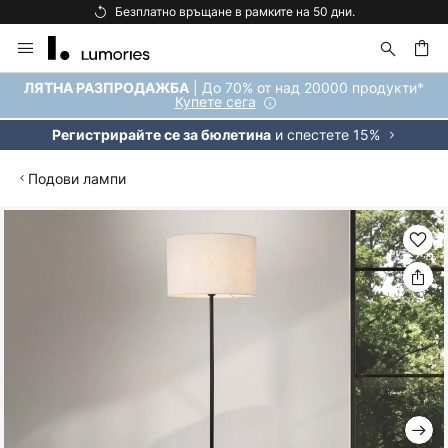
Безплатно връщане в рамките на 50 дни.
Прескачане
към
съдържанието
ене
| До 70% от над 20000 продукти*
ЛЯТНА РАЗПРОДАЖБА
Купете сега
и спестете 15%
Регистрирайте се за бюлетина
Подови лампи
Преминете
към
края
на
галерията
на
изображенията