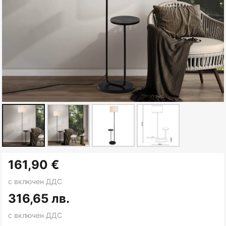
Преминете
161,90 €
към
началото
с включен ДДС
на
316,65 лв.
галерия
с включен ДДС
със