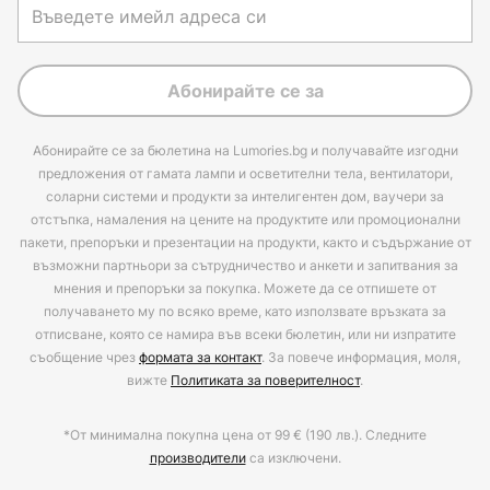
Абонирайте се за
Абонирайте се за бюлетина на Lumories.bg и получавайте изгодни
предложения от гамата лампи и осветителни тела, вентилатори,
соларни системи и продукти за интелигентен дом, ваучери за
отстъпка, намаления на цените на продуктите или промоционални
пакети, препоръки и презентации на продукти, както и съдържание от
възможни партньори за сътрудничество и анкети и запитвания за
мнения и препоръки за покупка. Можете да се отпишете от
получаването му по всяко време, като използвате връзката за
отписване, която се намира във всеки бюлетин, или ни изпратите
съобщение чрез
формата за контакт
. За повече информация, моля,
вижте
Политиката за поверителност
.
*От минимална покупна цена от 99 € (190 лв.). Следните
производители
са изключени.