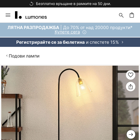
Безплатно връщане в рамките на 50 дни.
Прескачане
към
съдържанието
ене
| До 70% от над 20000 продукти*
ЛЯТНА РАЗПРОДАЖБА
Купете сега
и спестете 15%
Регистрирайте се за бюлетина
Подови лампи
Преминете
към
края
на
галерията
на
изображенията