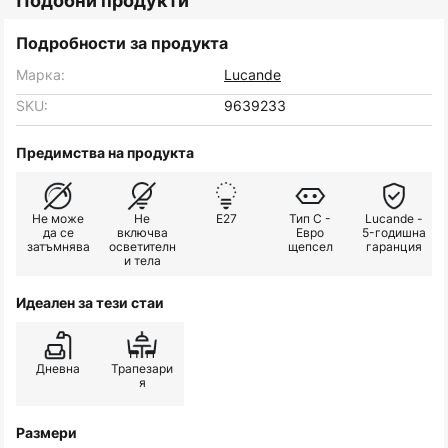
Подобни продукти
Подробности за продукта
Марка:
Lucande
SKU:
9639233
Предимства на продукта
Не може
Не
E27
Тип C -
Lucande -
да се
включва
Евро
5-годишна
затъмнява
осветителн
щепсел
гаранция
и тела
Идеален за тези стаи
Дневна
Трапезари
я
Размери