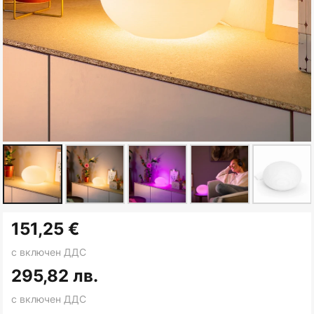
Преминете
151,25 €
към
началото
с включен ДДС
на
295,82 лв.
галерия
с включен ДДС
със