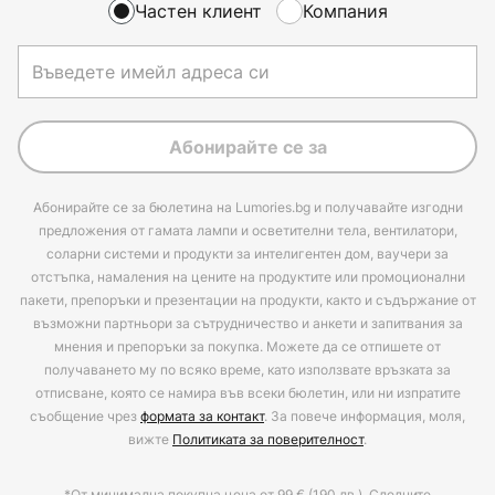
Частен клиент
Компания
Абонирайте се за
Абонирайте се за бюлетина на Lumories.bg и получавайте изгодни
предложения от гамата лампи и осветителни тела, вентилатори,
соларни системи и продукти за интелигентен дом, ваучери за
отстъпка, намаления на цените на продуктите или промоционални
пакети, препоръки и презентации на продукти, както и съдържание от
възможни партньори за сътрудничество и анкети и запитвания за
мнения и препоръки за покупка. Можете да се отпишете от
получаването му по всяко време, като използвате връзката за
отписване, която се намира във всеки бюлетин, или ни изпратите
съобщение чрез
формата за контакт
. За повече информация, моля,
вижте
Политиката за поверителност
.
*От минимална покупна цена от 99 € (190 лв.). Следните