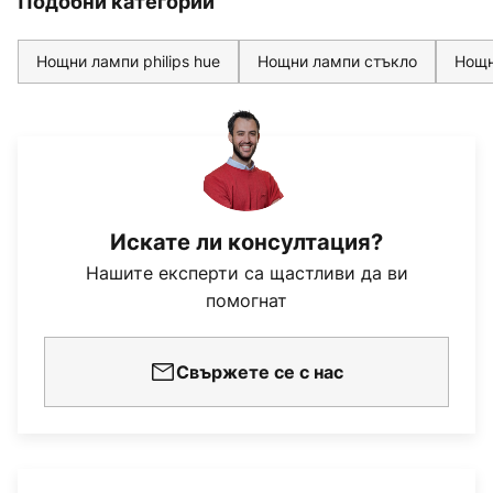
Подобни категории
Нощни лампи philips hue
Нощни лампи стъкло
Нощн
Искате ли консултация?
Нашите експерти са щастливи да ви
помогнат
Свържете се с нас