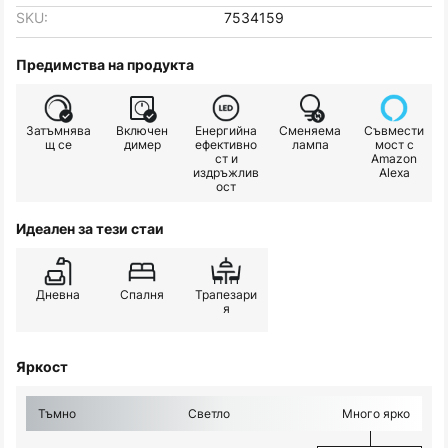
SKU:
7534159
Предимства на продукта
Затъмнява
Включен
Енергийна
Сменяема
Съвмести
щ се
димер
ефективно
лампа
мост с
ст и
Amazon
издръжлив
Alexa
ост
Идеален за тези стаи
Дневна
Спалня
Трапезари
я
Яркост
Тъмно
Светло
Много ярко