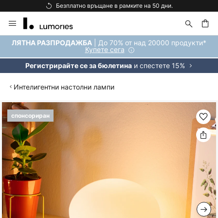
Безплатно връщане в рамките на 50 дни.
Прескачане
към
съдържанието
ене
| До 70% от над 20000 продукти*
ЛЯТНА РАЗПРОДАЖБА
Купете сега
и спестете 15%
Регистрирайте се за бюлетина
Интелигентни настолни лампи
Преминете
спонсориран
към
края
на
галерията
на
изображенията