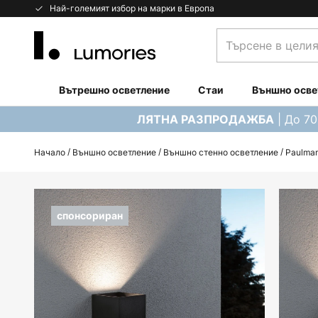
Прескачане
Най-големият избор на марки в Европа
към
Търсене
съдържанието
в
целия
магазин...
Вътрешно осветление
Стаи
Външно осве
| До 7
ЛЯТНА РАЗПРОДАЖБА
Начало
Външно осветление
Външно стенно осветление
Paulman
Преминете
към
спонсориран
края
на
галерията
на
изображенията