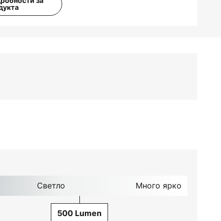
дробности за
дукта
Светло
Много ярко
500 Lumen