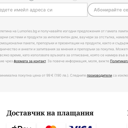
Абонирайте се
нтелигентното управление на
ркостта, CCT/RGB, управление
ходимо да имате отделен
летина на Lumories.bg и получавайте изгодни предложения от гамата лампи
редавател (вижте аксесоари).
арни системи и продукти за интелигентен дом, ваучери за отстъпка, намал
омоционални пакети, препоръки и презентации на продукти, както и съдъ
дничество и анкети и запитвания за мнения и препоръки за покупка. Может
всяко време, като използвате връзката за отписване, която се намира във в
ние чрез
формата за контакт
. За повече информация, моля, вижте
Политикат
минимална покупна цена от 99 € (190 лв.). Следните
производители
са изклю
Доставчик на плащания