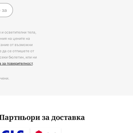
 за
 и осветителни тела,
ения на цените на
ржание от възможни
е да се отпишете от
секи бюлетин, или ни
а за поверителност
.
чени.
Партньори за доставка