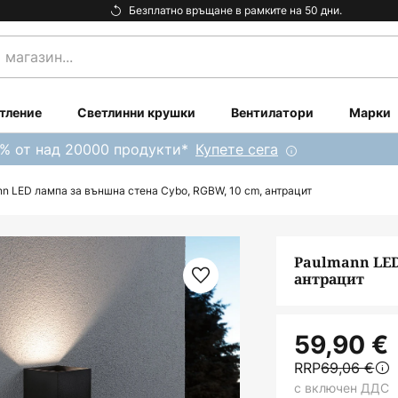
Безплатно връщане в рамките на 50 дни.
тление
Светлинни крушки
Вентилатори
Марки
0% от над 20000 продукти*
Купете сега
n LED лампа за външна стена Cybo, RGBW, 10 cm, антрацит
Paulmann LED
антрацит
59,90 €
RRP
69,06 €
с включен ДДС