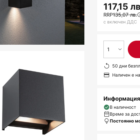
117,15 лв
RRP
135,07 лв.
с включен ДДС
1
50 дни безп
Наличен е н
Информация 
В наличност
Време за дост
Постоянно м