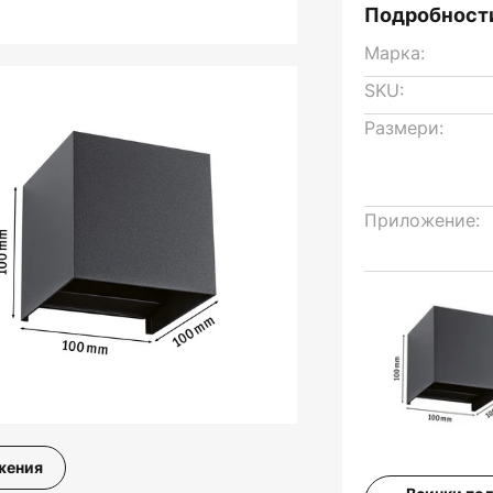
Подробности
Марка:
SKU:
Размери:
Приложение:
жения