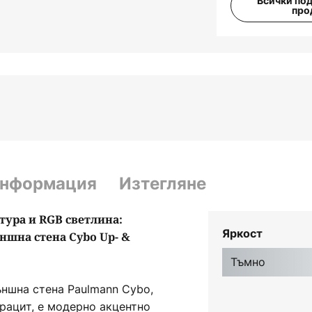
Всички по
про
информация
Изтегляне
тура и RGB светлина:
Яркост
ншна стена Cybo Up- &
Тъмно
ъншна стена Paulmann Cybo,
трацит, е модерно акцентно