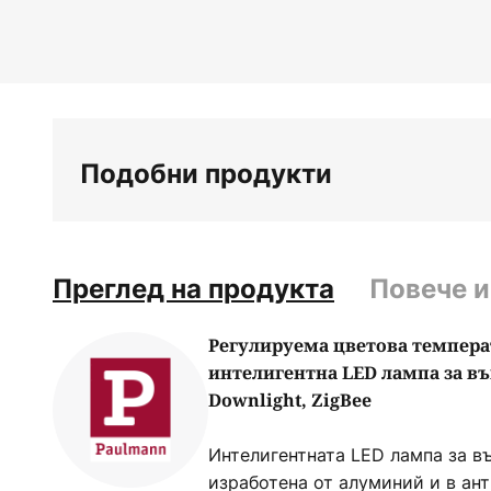
Преминете
към
началото
на
галерия
със
Подобни продукти
снимки
Преглед на продукта
Повече 
Регулируема цветова темпера
интелигентна LED лампа за въ
Downlight, ZigBee
Интелигентната LED лампа за в
изработена от алуминий и в ан