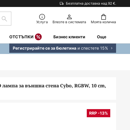
Безплатна доставка над 92 €.
Търсене
Услуга
Влезте в системата
Моята количка
ОТСТЪПКИ
Бизнес клиенти
Още
и спестете 15%
Регистрирайте се за бюлетина
 лампа за външна стена Cybo, RGBW, 10 cm,
RRP -13%