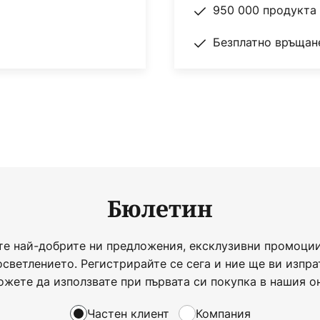
950 000 продукта 
костта (след интегриране в
Безплатно връщане
- съвместим с дистанционно
ател за интелигентен дом
елигентен дом на базата на
 Tradfri
Бюлетин
лъчване на двата изхода на
а индивидуално чрез
те най-добрите ни предложения, ексклузивни промоции
осветлението. Регистрирайте се сега и ние ще ви изпра
ожете да използвате при първата си покупка в нашия о
Частен клиент
Компания