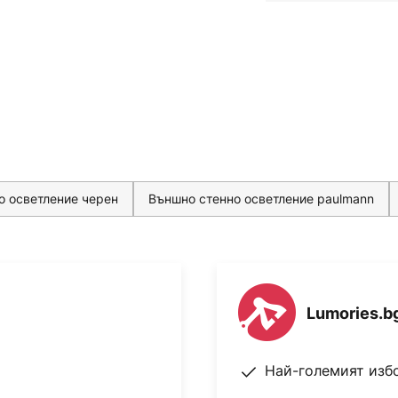
оето също се предлага като
тильник може да се управлява
горе, така и надолу. Чрез
ване на двата изхода може да
змери 10 x 10 cm LED стенната
ulmann Cybo е компактен, но
емент за осветление на
о осветление черен
Външно стенно осветление paulmann
съвместимост
Lumories.b
 (2000 - 6500 K) и избор на
Най-големият изб
лед интегриране в система за