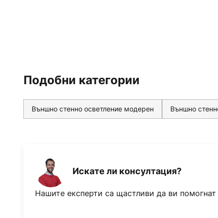
управление Gent на Paulmann, к
аксесоар, този LED стенен све
и без мост.
Cybo излъчва светлина както на
вградени клапи ъгълът на излъч
Подобни категории
се регулира индивидуално. С ра
лампа за външно осветление Pa
мощен и многофункционален ел
Външно стенно осветление модерен
Външно стенн
открито.
Технически характеристики / 
- Съвместима с ZigBee 3.0
Искате ли консултация?
- регулируеми нюанси на бялото
Нашите експерти са щастливи да ви помогнат
цветни нюанси на светлината (с
интелигентен дом)