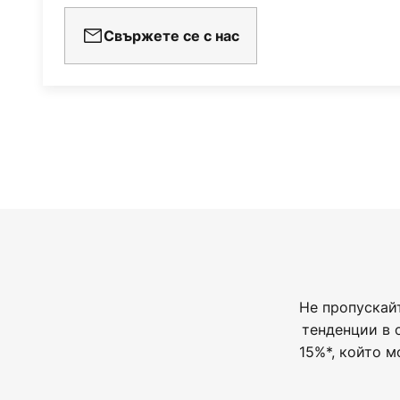
Свържете се с нас
- безстепенно регулиране на яр
система за интелигентен дом) 
управление и стенен превключв
Paulmann (вижте аксесоари)
- съвместим със системи за инт
ZigBee, като Philips Hue или IKEA
- обхват на радиовълната: 10 м
- Up- и Downlight: ъгълът на из
светлината може да се регулир
Не пропускай
механизъм за отваряне
тенденции в 
15%*, който м
- компактна кубична форма
- IP44: защитен от пръски вода