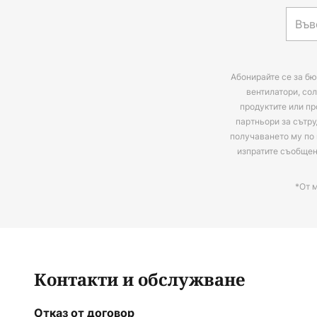
Забележка: За да използвате и
осветлението (регулиране на я
чрез приложение и др.), е необ
Абонирайте се за бю
ZigBee мост или ZigBee ръчен п
вентилатори, сол
продуктите или пр
партньори за сътру
получаването му по 
изпратите съобще
*От 
Контакти и обслужване
Отказ от договор