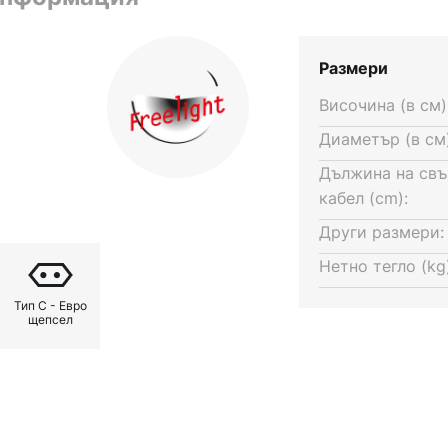
Размери
Височина (в см)
Диаметър (в см)
Дължина на св
кабел (cm):
Други размери:
Нетно тегло (kg)
Тип C - Евро
щепсел