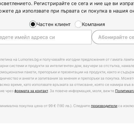
осветлението. Регистрирайте се сега и ние ще ви изпра
ожете да използвате при първата си покупка в нашия о
Частен клиент
Компания
Абонирайте се
летина на Lumories.bg и получавайте изгодни предложения от гамата лампи
арни системи и продукти за интелигентен дом, ваучери за отстъпка, намал
омоционални пакети, препоръки и презентации на продукти, както и съдъ
дничество и анкети и запитвания за мнения и препоръки за покупка. Может
всяко време, като използвате връзката за отписване, която се намира във в
ние чрез
формата за контакт
. За повече информация, моля, вижте
Политикат
минимална покупна цена от 99 € (190 лв.). Следните
производители
са изклю