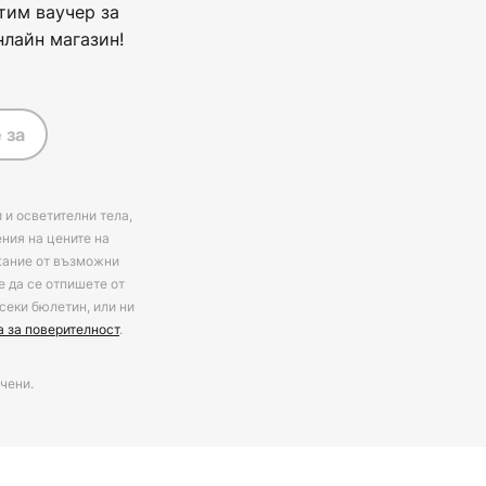
тим ваучер за
нлайн магазин!
 за
 и осветителни тела,
ения на цените на
ржание от възможни
е да се отпишете от
секи бюлетин, или ни
а за поверителност
.
чени.