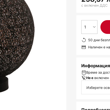
с включен ДДС
1
50 дни безп
Наличен е н
Информация 
Време за дост
включен
Не е
Изберете осв
Подробности