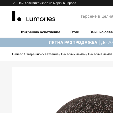
Прескачане
Най-големият избор на марки в Европа
към
Търсене
съдържанието
в
целия
магазин...
Вътрешно осветление
Стаи
Външно осве
| До 7
ЛЯТНА РАЗПРОДАЖБА
Начало
Вътрешно осветление
Настолни лампи
Настолна лампа 
Преминете
към
края
на
галерията
на
изображенията