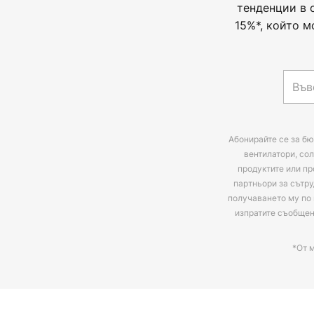
тенденции в 
15%*, който м
Абонирайте се за бю
вентилатори, сол
продуктите или пр
партньори за сътру
получаването му по 
изпратите съобще
*От 