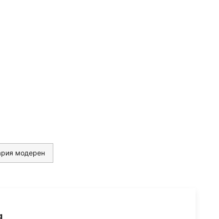
ария модерен
g