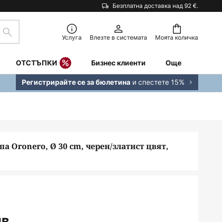
Безплатна доставка над 92 €.
Търсене
Услуга
Влезте в системата
Моята количка
ОТСТЪПКИ
Бизнес клиенти
Още
и спестете 15%
Регистрирайте се за бюлетина
а Oronero, Ø 30 cm, черен/златист цвят,
в.