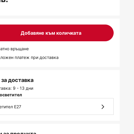
Добавяне към количката
латно връщане
аложен платеж при доставка
за доставка
авка: 9 - 13 дни
осветител
етител E27
 за продукта