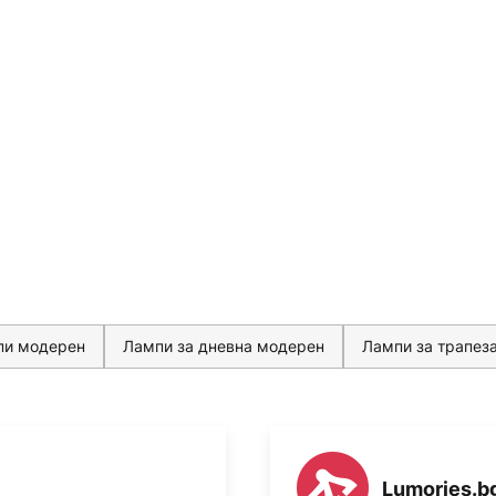
пи модерен
Лампи за дневна модерен
Лампи за трапез
Lumories.b