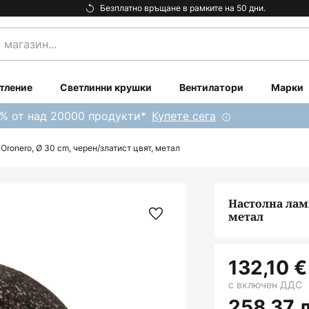
Безплатно връщане в рамките на 50 дни.
тление
Светлинни крушки
Вентилатори
Марки
0% от над 20000 продукти*
Купете сега
Oronero, Ø 30 cm, черен/златист цвят, метал
Настолна ламп
метал
132,10 €
с включен ДДС
258,37 л