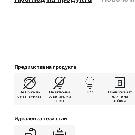
Предимства на продукта
Не може да
Не включва
E27
Превключват
се затъмнява
осветителни
елят е на
тела
кабела
Идеален за тези стаи