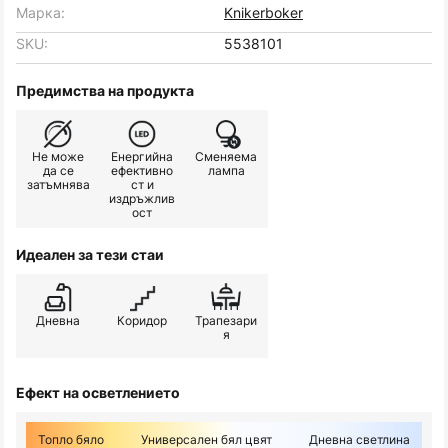
Марка:
Knikerboker
SKU:
5538101
Предимства на продукта
Не може
Енергийна
Сменяема
да се
ефективно
лампа
затъмнява
ст и
издръжлив
ост
Идеален за тези стаи
Дневна
Коридор
Трапезари
я
Ефект на осветлението
Топло бяло
Универсален бял цвят
Дневна светлина