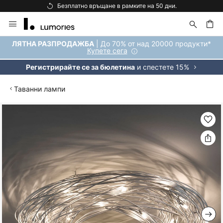
Безплатно връщане в рамките на 50 дни.
Прескачане
към
съдържанието
ене
| До 70% от над 20000 продукти*
ЛЯТНА РАЗПРОДАЖБА
Купете сега
и спестете 15%
Регистрирайте се за бюлетина
Таванни лампи
Преминете
към
края
на
галерията
на
изображенията