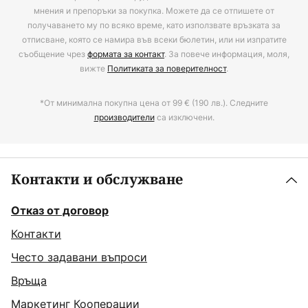
мнения и препоръки за покупка. Можете да се отпишете от
получаването му по всяко време, като използвате връзката за
отписване, която се намира във всеки бюлетин, или ни изпратите
съобщение чрез
формата за контакт
. За повече информация, моля,
вижте
Политиката за поверителност
.
*От минимална покупна цена от 99 € (190 лв.). Следните
производители
са изключени.
Контакти и обслужване
Отказ от договор
Контакти
Често задавани въпроси
Връща
Маркетинг Кооперации