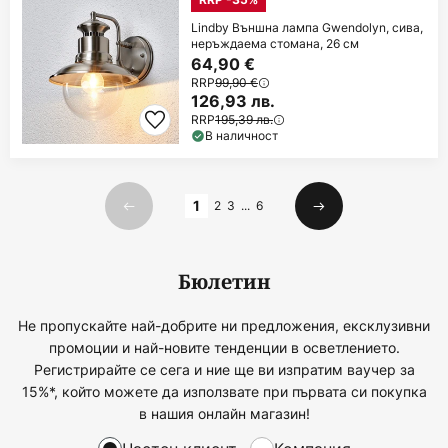
Lindby Външна лампа Gwendolyn, сива,
неръждаема стомана, 26 см
64,90 €
RRP
99,90 €
126,93 лв.
RRP
195,39 лв.
В наличност
Страница
1
2
3
...
6
Предишна
Следваща
Бюлетин
Не пропускайте най-добрите ни предложения, ексклузивни
промоции и най-новите тенденции в осветлението.
Регистрирайте се сега и ние ще ви изпратим ваучер за
15%*, който можете да използвате при първата си покупка
в нашия онлайн магазин!