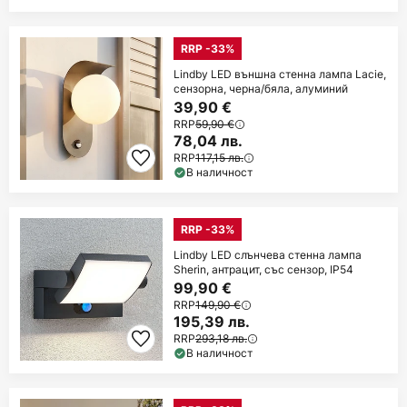
RRP -33%
Lindby LED външна стенна лампа Lacie,
сензорна, черна/бяла, алуминий
39,90 €
RRP
59,90 €
78,04 лв.
RRP
117,15 лв.
В наличност
RRP -33%
Lindby LED слънчева стенна лампа
Sherin, антрацит, със сензор, IP54
99,90 €
RRP
149,90 €
195,39 лв.
RRP
293,18 лв.
В наличност