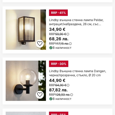
RRP -41%
Lindby външна стенна лампа Peldar,
антрацит/набраздена, 26 см, със
сензор
34,90 €
RRP
59,90 €
68,26 лв.
RRP
117,15 лв.
В наличност
RRP -30%
Lindby Външна стенна лампа Dangan,
черна/прозрачна, стъкло, Ø 20 cm
44,90 €
RRP
64,90 €
87,82 лв.
RRP
126,93 лв.
В наличност
RRP -35%