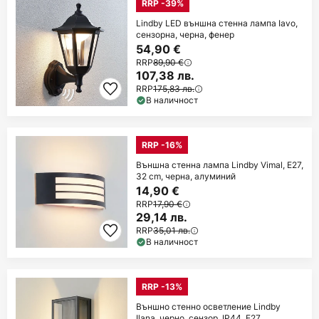
RRP -39%
Lindby LED външна стенна лампа Iavo,
сензорна, черна, фенер
54,90 €
RRP
89,90 €
107,38 лв.
RRP
175,83 лв.
В наличност
RRP -16%
Външна стенна лампа Lindby Vimal, E27,
32 cm, черна, алуминий
14,90 €
RRP
17,90 €
29,14 лв.
RRP
35,01 лв.
В наличност
RRP -13%
Външно стенно осветление Lindby
Ilana, черно, сензор, IP44, E27