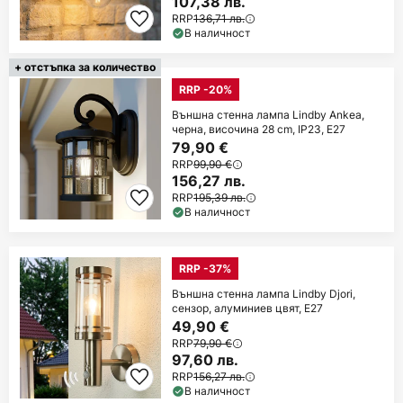
107,38 лв.
RRP
136,71 лв.
В наличност
+ отстъпка за количество
RRP -20%
Външна стенна лампа Lindby Ankea,
черна, височина 28 cm, IP23, E27
79,90 €
RRP
99,90 €
156,27 лв.
RRP
195,39 лв.
В наличност
RRP -37%
Външна стенна лампа Lindby Djori,
сензор, алуминиев цвят, E27
49,90 €
RRP
79,90 €
97,60 лв.
RRP
156,27 лв.
В наличност