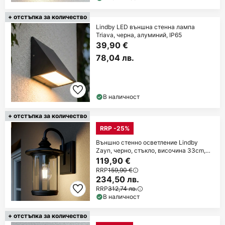
+ отстъпка за количество
Lindby LED външна стенна лампа
Triava, черна, алуминий, IP65
39,90 €
78,04 лв.
В наличност
+ отстъпка за количество
RRP -25%
Външно стенно осветление Lindby
Zayn, черно, стъкло, височина 33cm,
IP23
119,90 €
RRP
159,90 €
234,50 лв.
RRP
312,74 лв.
В наличност
+ отстъпка за количество