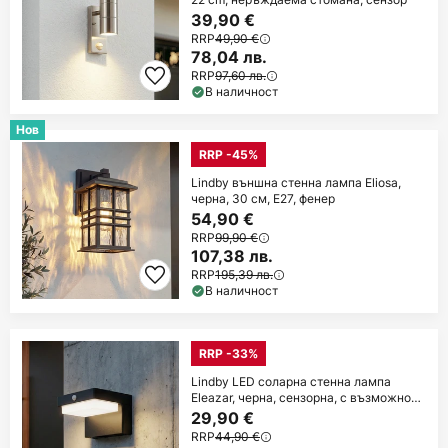
39,90 €
RRP
49,90 €
78,04 лв.
RRP
97,60 лв.
В наличност
Нов
RRP -45%
Lindby външна стенна лампа Eliosa,
черна, 30 см, E27, фенер
54,90 €
RRP
99,90 €
107,38 лв.
RRP
195,39 лв.
В наличност
RRP -33%
Lindby LED соларна стенна лампа
Eleazar, черна, сензорна, с възможност
за
29,90 €
RRP
44,90 €