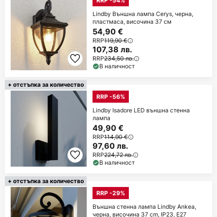
RRP -54%
Lindby Външна лампа Cerys, черна,
пластмаса, височина 37 см
54,90 €
RRP
119,90 €
107,38 лв.
RRP
234,50 лв.
В наличност
+ отстъпка за количество
RRP -56%
Lindby Isadore LED външна стенна
лампа
49,90 €
RRP
114,90 €
97,60 лв.
RRP
224,72 лв.
В наличност
+ отстъпка за количество
RRP -29%
Външна стенна лампа Lindby Ankea,
черна, височина 37 cm, IP23, E27