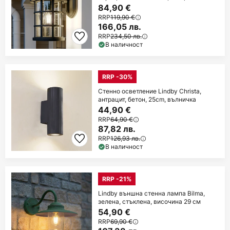
84,90 €
RRP
119,90 €
166,05 лв.
RRP
234,50 лв.
В наличност
RRP -30%
Стенно осветление Lindby Christa,
антрацит, бетон, 25cm, вълничка
44,90 €
RRP
64,90 €
87,82 лв.
RRP
126,93 лв.
В наличност
RRP -21%
Lindby външна стенна лампа Bilma,
зелена, стъклена, височина 29 см
54,90 €
RRP
69,90 €