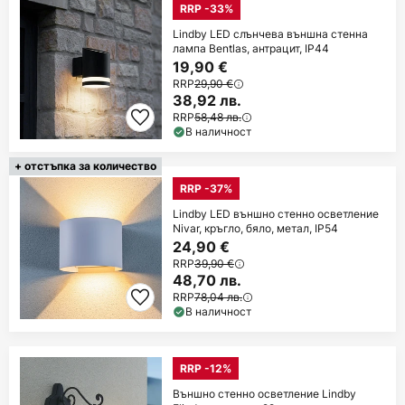
RRP -33%
Lindby LED слънчева външна стенна
лампа Bentlas, антрацит, IP44
19,90 €
RRP
29,90 €
38,92 лв.
RRP
58,48 лв.
В наличност
+ отстъпка за количество
RRP -37%
Lindby LED външно стенно осветление
Nivar, кръгло, бяло, метал, IP54
24,90 €
RRP
39,90 €
48,70 лв.
RRP
78,04 лв.
В наличност
RRP -12%
Външно стенно осветление Lindby