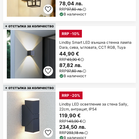
78,04 лв.
RRP
97,60 лв.
В наличност
+ отстъпка за количество
RRP -10%
Lindby Smart LED външна стенна лампа
Dara, сива, ъгловата, CCT RGB, Tuya
44,90 €
RRP
49,90 €
87,82 лв.
RRP
97,60 лв.
В наличност
+ отстъпка за количество
RRP -20%
Lindby LED осветление за стена Sally,
22cm, антрацит, IP54
119,90 €
RRP
149,90 €
234,50 лв.
RRP
293,18 лв.
В наличност