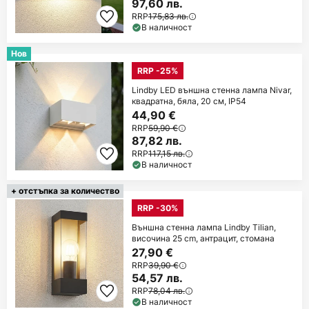
97,60 лв.
RRP
175,83 лв.
В наличност
Нов
RRP -25%
Lindby LED външна стенна лампа Nivar,
квадратна, бяла, 20 см, IP54
44,90 €
RRP
59,90 €
87,82 лв.
RRP
117,15 лв.
В наличност
+ отстъпка за количество
RRP -30%
Външна стенна лампа Lindby Tilian,
височина 25 cm, антрацит, стомана
27,90 €
RRP
39,90 €
54,57 лв.
RRP
78,04 лв.
В наличност