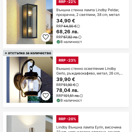
RRP -22%
Външна стенна лампа Lindby Peldar,
прозрачна, 2 светлини, 38 cm, метал
34,90 €
RRP
44,90 €
68,26 лв.
RRP
87,82 лв.
В наличност
+ отстъпка за количество
RRP -23%
Външно стенно осветление Lindby
Gerlo, ръждивокафяво, метал, 26 cm,
E27
39,90 €
RRP
51,90 €
78,04 лв.
RRP
101,51 лв.
В наличност
RRP -20%
Lindby Външна лампа Eyrin, височина
22 cm, неръждаема стомана, сензор