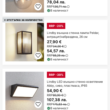
78,04 лв.
RRP
136,71 лв.
В наличност
+ отстъпка за количество
RRP -20%
Lindby външна стенна лампа Peldar,
антрацит/набраздена, 26 см
27,90 €
RRP
34,90 €
54,57 лв.
RRP
68,26 лв.
В наличност
RRP -39%
Lindby LED външно стенно осветление
Abby, сиво, пластмаса, IP65
54,90 €
RRP
89,90 €
107,38 лв.
RRP
175,83 лв.
В наличност