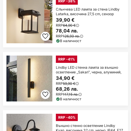
RRP -38%
Слънчева LED лампа за стена Lindby
Latarka, височина 27,5 cm, сензор
39,90 €
RRP
64,90 €
78,04 лв.
RRP
126,93 лв.
В наличност
RRP -41%
Lindby LED стенна лампа за външно
осветление „Sakari“, черна, алуминий,
34,90 €
RRP
59,90 €
68,26 лв.
RRP
117,15 лв.
В наличност
RRP -40%
Външно стенно осветление Lindby
Kyan, височина 32 cm, черно, IP44, E27