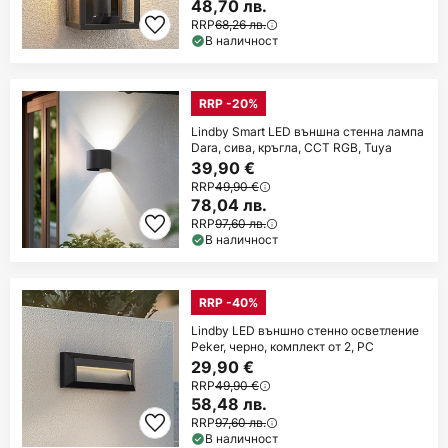
48,70 лв.
RRP
68,26 лв.
В наличност
RRP -20%
Lindby Smart LED външна стенна лампа
Dara, сива, кръгла, CCT RGB, Tuya
39,90 €
RRP
49,90 €
78,04 лв.
RRP
97,60 лв.
В наличност
RRP -40%
Lindby LED външно стенно осветление
Peker, черно, комплект от 2, PC
29,90 €
RRP
49,90 €
58,48 лв.
RRP
97,60 лв.
В наличност