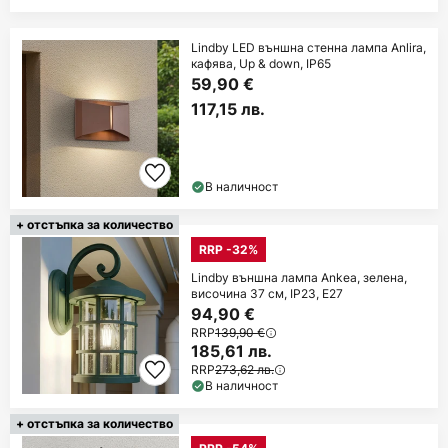
Lindby LED външна стенна лампа Anlira,
кафява, Up & down, IP65
59,90 €
117,15 лв.
В наличност
+ отстъпка за количество
RRP -32%
Lindby външна лампа Ankea, зелена,
височина 37 см, IP23, E27
94,90 €
RRP
139,90 €
185,61 лв.
RRP
273,62 лв.
В наличност
+ отстъпка за количество