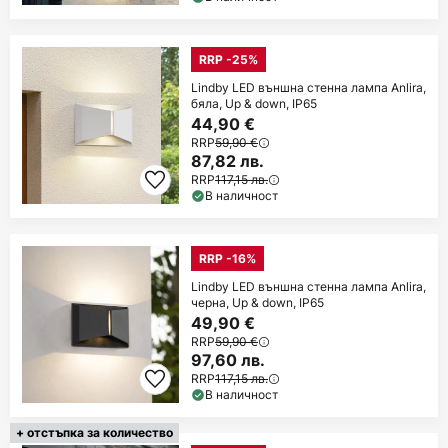
RRP -25%
Lindby LED външна стенна лампа Anlira,
бяла, Up & down, IP65
44,90 €
RRP
59,90 €
87,82 лв.
RRP
117,15 лв.
В наличност
RRP -16%
Lindby LED външна стенна лампа Anlira,
черна, Up & down, IP65
49,90 €
RRP
59,90 €
97,60 лв.
RRP
117,15 лв.
В наличност
+ отстъпка за количество