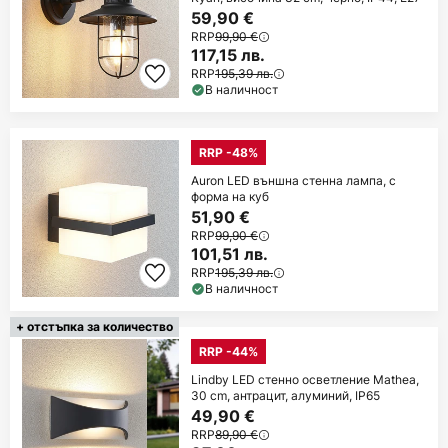
59,90 €
RRP
99,90 €
117,15 лв.
RRP
195,39 лв.
В наличност
RRP -48%
Auron LED външна стенна лампа, с
форма на куб
51,90 €
RRP
99,90 €
101,51 лв.
RRP
195,39 лв.
В наличност
+ отстъпка за количество
RRP -44%
Lindby LED стенно осветление Mathea,
30 cm, антрацит, алуминий, IP65
49,90 €
RRP
89,90 €