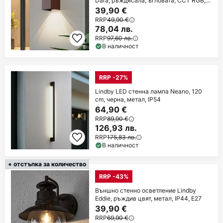
Dara, ръждясала, ъгловата, CCT RGB,
Tuya
39,90 €
RRP
49,90 €
78,04 лв.
RRP
97,60 лв.
В наличност
RRP -27%
Lindby LED стенна лампа Neano, 120
cm, черна, метал, IP54
64,90 €
RRP
89,90 €
126,93 лв.
RRP
175,83 лв.
В наличност
+ отстъпка за количество
RRP -43%
Външно стенно осветление Lindby
Eddie, ръждив цвят, метал, IP44, E27
39,90 €
RRP
69,90 €