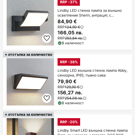
RRP -37%
Lindby LED стенна лампа за външно
осветление Sherin, антрацит, с
регулируема
84,90 €
RRP
134,90 €
166,05 лв.
RRP
263,84 лв.
В наличност
+ отстъпка за количество
RRP -38%
Lindby LED външна стенна лампа Abby,
сензорна, IP65, тъмно сива
79,90 €
RRP
129,90 €
156,27 лв.
RRP
254,06 лв.
В наличност
+ отстъпка за количество
RRP -20%
Lindby Smart LED външна стенна лампа