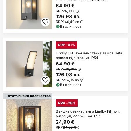
64,90 €
RRP
74,90 €
126,93 лв.
RRP
146,49 лв.
В наличност
RRP -41%
Lindby LED външна стенна лампа Ilvita,
сензорна, антрацит, IP54
64,90 €
RRP
109,90 €
126,93 лв.
RRP
214,95 лв.
В наличност
+ отстъпка за количество
RRP -28%
Външна стенна лампа Lindby Filimon,
антрацит, 22 cm, IP44, E27
24,90 €
RRP
34,90 €