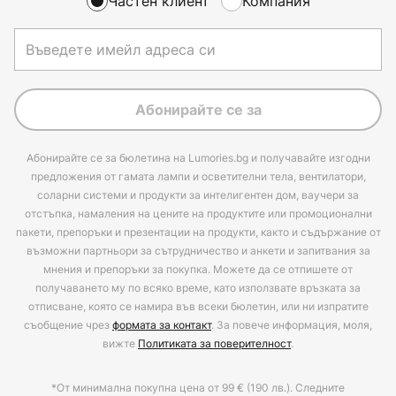
Частен клиент
Компания
Абонирайте се за
Абонирайте се за бюлетина на Lumories.bg и получавайте изгодни
предложения от гамата лампи и осветителни тела, вентилатори,
соларни системи и продукти за интелигентен дом, ваучери за
отстъпка, намаления на цените на продуктите или промоционални
пакети, препоръки и презентации на продукти, както и съдържание от
възможни партньори за сътрудничество и анкети и запитвания за
мнения и препоръки за покупка. Можете да се отпишете от
получаването му по всяко време, като използвате връзката за
отписване, която се намира във всеки бюлетин, или ни изпратите
съобщение чрез
формата за контакт
. За повече информация, моля,
вижте
Политиката за поверителност
.
*От минимална покупна цена от 99 € (190 лв.). Следните