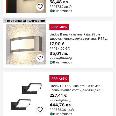
58,48 лв.
RRP
87,82 лв.
В наличност
+ отстъпка за количество
RRP -48%
Lindby Външна лампа Raja, 25 см
широка, неръждаема стомана, IP44,
E27
17,90 €
RRP
34,90 €
35,01 лв.
RRP
68,26 лв.
В наличност
RRP -24%
Lindby LED външна стенна лампа
Sherin, комплект от 2, въртяща се,
сензорна
227,41 €
RRP
299,29 €
444,78 лв.
RRP
585,36 лв.
В наличност