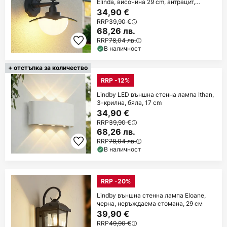
Elinda, височина 29 cm, антрацит,
стъкло
34,90 €
RRP
39,90 €
68,26 лв.
RRP
78,04 лв.
В наличност
+ отстъпка за количество
RRP -12%
Lindby LED външна стенна лампа Ithan,
3-крилна, бяла, 17 cm
34,90 €
RRP
39,90 €
68,26 лв.
RRP
78,04 лв.
В наличност
RRP -20%
Lindby външна стенна лампа Eloane,
черна, неръждаема стомана, 29 см
39,90 €
RRP
49,90 €