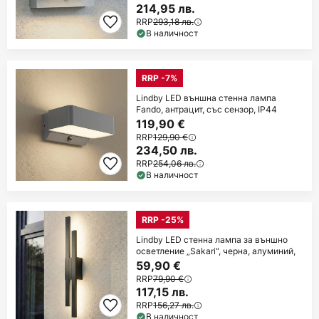
214,95 лв.
RRP
293,18 лв.
В наличност
RRP -7%
Lindby LED външна стенна лампа
Fando, антрацит, със сензор, IP44
119,90 €
RRP
129,90 €
234,50 лв.
RRP
254,06 лв.
В наличност
RRP -25%
Lindby LED стенна лампа за външно
осветление „Sakari“, черна, алуминий,
59,90 €
RRP
79,90 €
117,15 лв.
RRP
156,27 лв.
В наличност