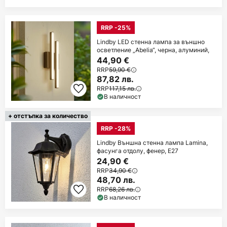
RRP -25%
Lindby LED стенна лампа за външно
осветление „Abelia“, черна, алуминий,
44,90 €
RRP
59,90 €
87,82 лв.
RRP
117,15 лв.
В наличност
+ отстъпка за количество
RRP -28%
Lindby Външна стенна лампа Lamina,
фасунга отдолу, фенер, E27
24,90 €
RRP
34,90 €
48,70 лв.
RRP
68,26 лв.
В наличност