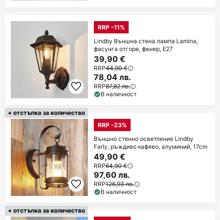
RRP -11%
Lindby Външна стена лампа Lamina,
фасунга отгоре, фенер, E27
39,90 €
RRP
44,90 €
78,04 лв.
RRP
87,82 лв.
В наличност
+ отстъпка за количество
RRP -23%
Външно стенно осветление Lindby
Farly, ръждиво кафяво, алуминий, 17cm
49,90 €
RRP
64,90 €
97,60 лв.
RRP
126,93 лв.
В наличност
+ отстъпка за количество