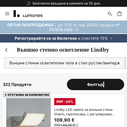
Безплатна доставка над 92 €.
Прескачане
към
съдържанието
ене
| До 70% от над 20000 продукти*
ЛЯТНА РАЗПРОДАЖБА
Купете сега
и спестете 15%
Регистрирайте се за бюлетина
Външно стенно осветление Lindby
Външни стенни осветителни тела в стил рустик/винтидж
322 Продукти
Филтър
1
+ отстъпка за количество
RRP -26%
Lindby LED лампа за външна стена
Sherin, светлосива, с регулируема
насока и
109,90 €
RRP
149,90 €